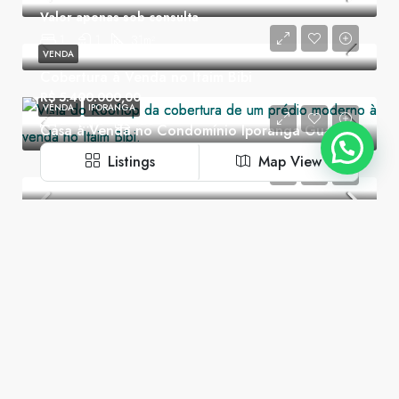
Valor apenas sob consulta
1
1
31
m²
VENDA
Cobertura à Venda no Itaim Bibi
R$ 5.400.000,00
VENDA
IPORANGA
2
3
120
m²
Casa à Venda no Condomínio Iporanga Guarujá
R$ 25.000.000,00
Listings
Map View
4
6
700
m²
© Copyright 2025 - Vitrina de Imóveis