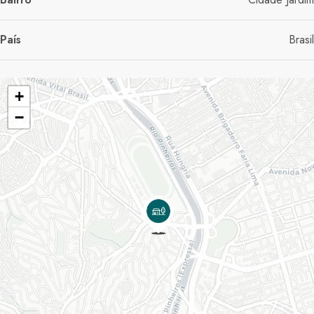
País
Brasil
+
−