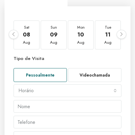
Sat
Sun
Mon
Tue
W
08
09
10
11
1
Aug
Aug
Aug
Aug
A
Tipo de Visita
Pessoalmente
Videochamada
Horário