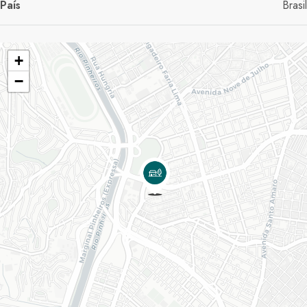
País
Brasil
+
−