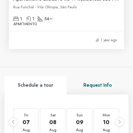
Rua Funchal - Vila Olímpia, São Paulo
1
1
54
m²
APARTMENTO
1 year ago
Schedule a tour
Request Info
Fri
Sat
Sun
Mon
T
07
08
09
10
1
Aug
Aug
Aug
Aug
A