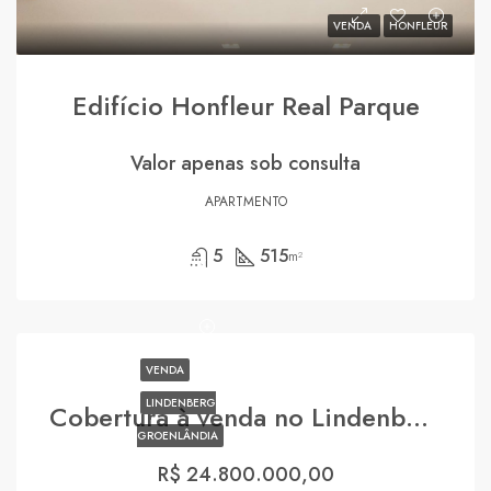
VENDA
HONFLEUR
Edifício Honfleur Real Parque
Valor apenas sob consulta
APARTMENTO
5
515
m²
VENDA
LINDENBERG
Cobertura à venda no Lindenberg Groenlândia Jardim América
GROENLÂNDIA
R$ 24.800.000,00