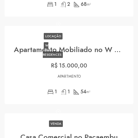
1
2
68
m²
LOCAÇÃO
W
Apartamento Mobiliado no W Residences
RESIDENCES
R$ 15.000,00
APARTMENTO
1
1
54
m²
VENDA
Casa Comercial no Pacaembu