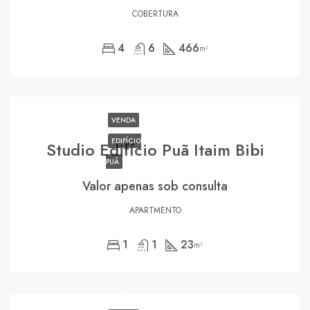
COBERTURA
4
6
466
m²
VENDA
EDIFÍCIO
Studio Edifício Puã Itaim Bibi
PUÃ
Valor apenas sob consulta
APARTMENTO
1
1
23
m²