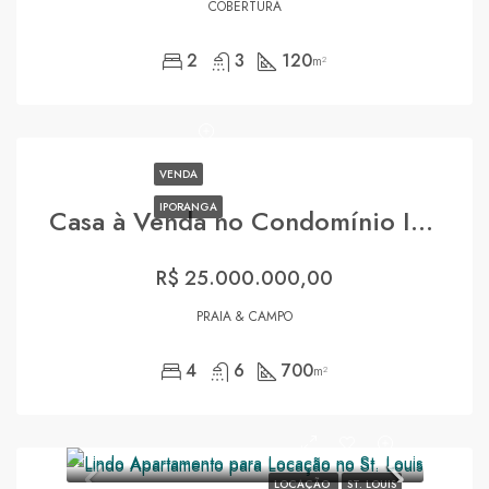
COBERTURA
2
3
120
m²
VENDA
IPORANGA
Casa à Venda no Condomínio Iporanga Guarujá
R$ 25.000.000,00
PRAIA & CAMPO
4
6
700
m²
LOCAÇÃO
ST. LOUIS