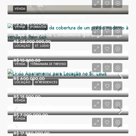
1
1
31
m²
VENDA
Cobertura à Venda no Itaim Bibi
R$ 5.400.000,00
VENDA
IPORANGA
2
3
120
m²
Casa à Venda no Condomínio Iporanga Guarujá
R$ 25.000.000,00
LOCAÇÃO
ST. LOUIS
4
6
700
m²
Apartamento para Locação no St. Louis
R$ 15.000,00
VENDA
TERRAMARA DI TREVISO
1
2
67
m²
Apartamento Duplex à Venda no Panamby
R$ 600.000,00
LOCAÇÃO
W RESIDENCES
1
2
68
m²
Apartamento Mobiliado no W Residences
R$ 15.000,00
VENDA
1
1
54
m²
Casa Comercial no Pacaembu
R$ 7.000.000,00
VENDA
7
12
530
m²
Casa no Condomínio Pignatari Cidade Jardim
R$ 17.880.000,00