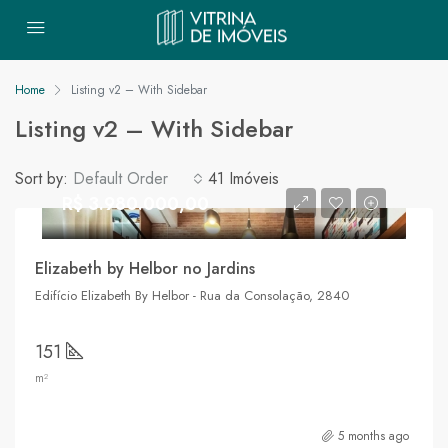
Home
Listing v2 – With Sidebar
Listing v2 – With Sidebar
Sort by:
Default Order
41 Imóveis
R$ 3.980.000,00
Elizabeth by Helbor no Jardins
Edifício Elizabeth By Helbor - Rua da Consolação, 2840
151
m²
5 months ago