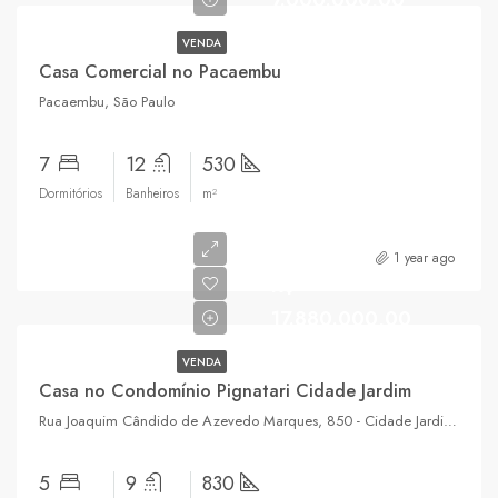
VENDA
Casa Comercial no Pacaembu
Pacaembu, São Paulo
7
12
530
Dormitórios
Banheiros
m²
1 year ago
R$
17.880.000,00
VENDA
Casa no Condomínio Pignatari Cidade Jardim
Rua Joaquim Cândido de Azevedo Marques, 850 - Cidade Jardim, São Paulo
5
9
830