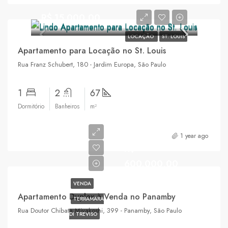
R$ 15.000,00
LOCAÇÃO
ST. LOUIS
Apartamento para Locação no St. Louis
Rua Franz Schubert, 180 - Jardim Europa, São Paulo
1
2
67
Dormitório
Banheiros
m²
1 year ago
R$
600.000,00
VENDA
Apartamento Duplex à Venda no Panamby
TERRAMARA
Rua Doutor Chibata Miyakoshi, 399 - Panamby, São Paulo
DI TREVISO