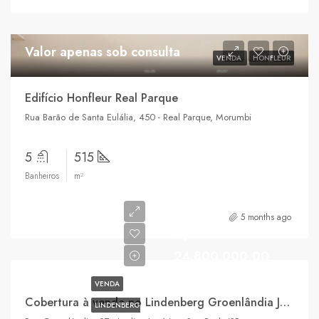
Valor apenas sob consulta
VENDA
HONFLEUR
Edifício Honfleur Real Parque
Rua Barão de Santa Eulália, 450 - Real Parque, Morumbi
5
515
Banheiros
m²
5 months ago
R$
24.800.000,00
VENDA
Cobertura à venda no Lindenberg Groenlândia Jardim América
LINDENBERG