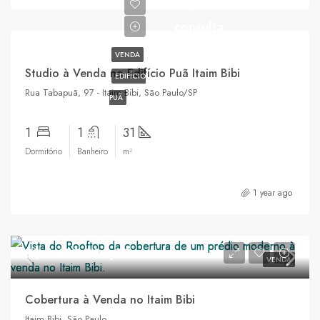
sob
consulta
VENDA
Studio à Venda no Edifício Puã Itaim Bibi
EDIFÍCIO
Rua Tabapuã, 97 - Itaim Bibi, São Paulo/SP
PUÃ
1
1
31
Dormitório
Banheiro
m²
1 year ago
R$ 5.400.000,00
VENDA
Cobertura à Venda no Itaim Bibi
Itaim Bibi, São Paulo