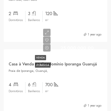
2
3
120
Dormitórios
Banheiros
m²
1 year ago
R$
25.000.000,00
VENDA
Casa à Venda no Condomínio Iporanga Guarujá
IPORANGA
Praia de Iporanga, Guarujá,
4
6
700
Dormitórios
Banheiros
m²
1 year ago