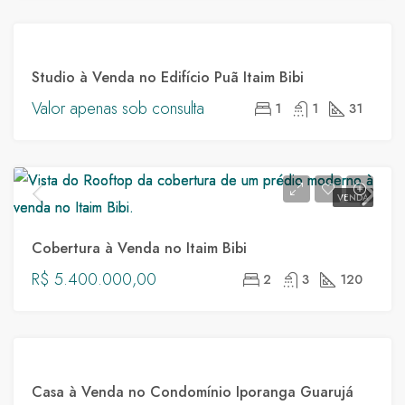
VENDA
Studio à Venda no Edifício Puã Itaim Bibi
EDIFÍCIO
Valor apenas sob consulta
1
1
31
PUÃ
VENDA
Cobertura à Venda no Itaim Bibi
R$ 5.400.000,00
2
3
120
VENDA
Casa à Venda no Condomínio Iporanga Guarujá
IPORANGA