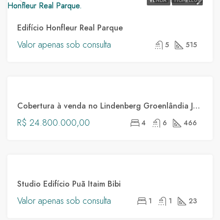
VENDA
HONFLEUR
Edifício Honfleur Real Parque
Valor apenas sob consulta
5
515
VENDA
Cobertura à venda no Lindenberg Groenlândia Jardim América
LINDENBERG
R$ 24.800.000,00
4
6
466
GROENLÂNDIA
VENDA
Studio Edifício Puã Itaim Bibi
EDIFÍCIO
Valor apenas sob consulta
1
1
23
PUÃ