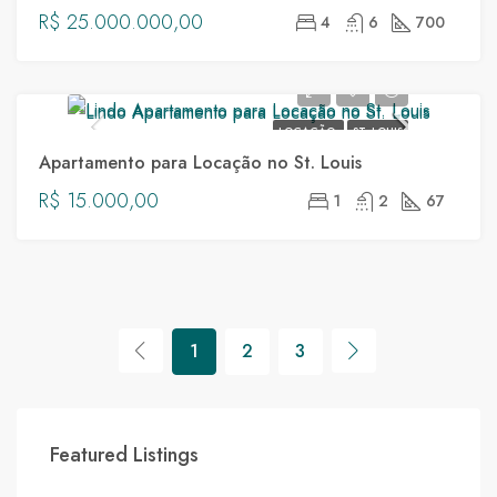
R$ 25.000.000,00
4
6
700
LOCAÇÃO
ST. LOUIS
Apartamento para Locação no St. Louis
R$ 15.000,00
1
2
67
1
2
3
R$ 18.500.000,00
R$ 
Featured Listings
Cidade Jardim, São Paulo
Rua 