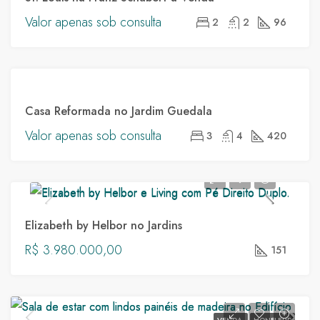
ST.
Valor apenas sob consulta
2
2
96
LOUIS
DESTAQUE
VENDA
Casa Reformada no Jardim Guedala
Valor apenas sob consulta
3
4
420
Elizabeth by Helbor no Jardins
R$ 3.980.000,00
151