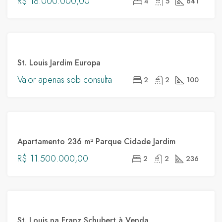
R$ 18.000.000,00
4
5
641
DESTAQUE
VENDA
St. Louis Jardim Europa
ST.
Valor apenas sob consulta
2
2
100
LOUIS
DESTAQUE
VENDA
Apartamento 236 m² Parque Cidade Jardim
PARQUE
R$ 11.500.000,00
2
2
236
CIDADE
JARDIM
DESTAQUE
VENDA
St. Louis na Franz Schubert à Venda