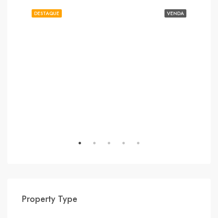
NDA
DESTAQUE
VENDA
DES
Property Type