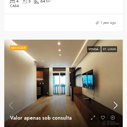
4
5
641
m²
CASA
1 year ago
DESTAQUE
VENDA
ST. LOUIS
Valor apenas sob consulta