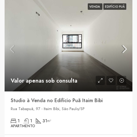
VENDA
EDIFÍCIO PUÃ
Valor apenas sob consulta
Studio à Venda no Edifício Puã Itaim Bibi
Rua Tabapuã, 97 - Itaim Bibi, São Paulo/SP
1
1
31
m²
APARTMENTO