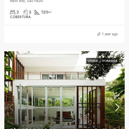
Itaim Bibi, São Paulo
2
3
120
m²
COBERTURA
1 year ago
VENDA
IPORANGA