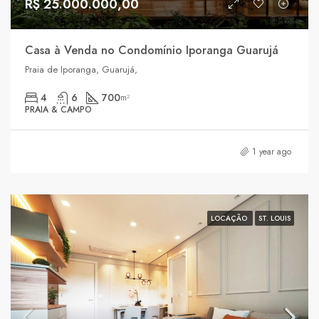
R$ 25.000.000,00
Casa à Venda no Condomínio Iporanga Guarujá
Praia de Iporanga, Guarujá,
4
6
700
m²
PRAIA & CAMPO
1 year ago
LOCAÇÃO
ST. LOUIS