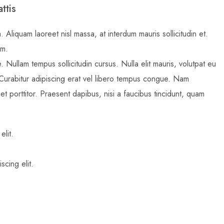
ttis
. Aliquam laoreet nisl massa, at interdum mauris sollicitudin et.
im.
e. Nullam tempus sollicitudin cursus. Nulla elit mauris, volutpat eu
. Curabitur adipiscing erat vel libero tempus congue. Nam
t porttitor. Praesent dapibus, nisi a faucibus tincidunt, quam
elit.
scing elit.