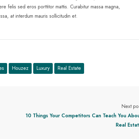
re felis sed eros porttitor mattis. Curabitur massa magna,
ssa, at interdum mauris sollicitudin et.
es
Houzez
Luxury
Real Estate
Next po
10 Things Your Competitors Can Teach You Abo
Real Esta