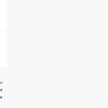
st
ut
te