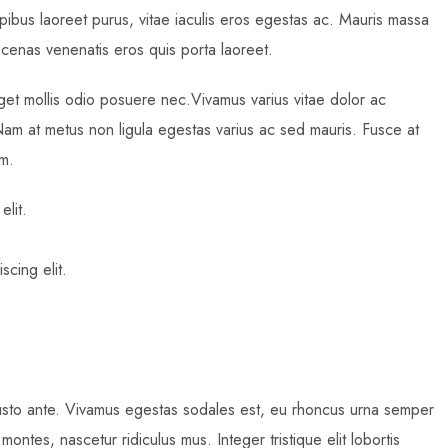
ibus laoreet purus, vitae iaculis eros egestas ac. Mauris massa
ecenas venenatis eros quis porta laoreet.
et mollis odio posuere nec.Vivamus varius vitae dolor ac
Nam at metus non ligula egestas varius ac sed mauris. Fusce at
m.
elit.
scing elit.
justo ante. Vivamus egestas sodales est, eu rhoncus urna semper
ontes, nascetur ridiculus mus. Integer tristique elit lobortis