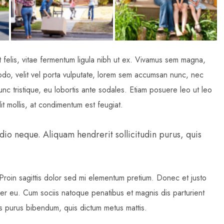
t felis, vitae fermentum ligula nibh ut ex. Vivamus sem magna,
odo, velit vel porta vulputate, lorem sem accumsan nunc, nec
unc tristique, eu lobortis ante sodales. Etiam posuere leo ut leo
lit mollis, at condimentum est feugiat.
dio neque. Aliquam hendrerit sollicitudin purus, quis
. Proin sagittis dolor sed mi elementum pretium. Donec et justo
r eu. Cum sociis natoque penatibus et magnis dis parturient
tis purus bibendum, quis dictum metus mattis.