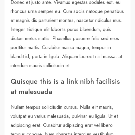
Donec et justo ante. Vivamus egestas sodales est, eu
rhoncus urna semper eu. Cum sociis natoque penatibus
et magnis dis parturient montes, nascetur ridiculus mus.
Integer tristique elit lobortis purus bibendum, quis
dictum metus mattis. Phasellus posuere felis sed eros
porttitor mattis. Curabitur massa magna, tempor in
blandit id, porta in ligula. Aliquam laoreet nisl massa, at
interdum mauris sollicitudin et.
Quisque this is a link nibh facilisis
at malesuada
Nullam tempus sollicitudin cursus. Nulla elit mauris,
volutpat eu varius malesuada, pulvinar eu ligula. Ut et
adipiscing erat. Curabitur adipiscing erat vel libero
tempus congue. Nam pharetra interdum vestibulum.