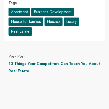
Tags
Apartment
Business Development
House for families
Houzez
Luxury
Real Estate
Prev Post
10 Things Your Competitors Can Teach You About
Real Estate