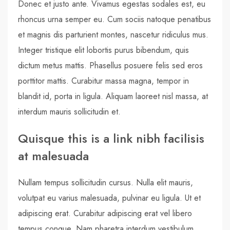
Donec et justo ante. Vivamus egestas sodales est, eu
rhoncus urna semper eu. Cum sociis natoque penatibus
et magnis dis parturient montes, nascetur ridiculus mus.
Integer tristique elit lobortis purus bibendum, quis
dictum metus mattis. Phasellus posuere felis sed eros
porttitor mattis. Curabitur massa magna, tempor in
blandit id, porta in ligula. Aliquam laoreet nisl massa, at
interdum mauris sollicitudin et.
Quisque this is a link nibh facilisis
at malesuada
Nullam tempus sollicitudin cursus. Nulla elit mauris,
volutpat eu varius malesuada, pulvinar eu ligula. Ut et
adipiscing erat. Curabitur adipiscing erat vel libero
tempus congue. Nam pharetra interdum vestibulum.