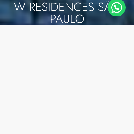
W RESIDENCES SÃO
PAULO
Rua Funchal, 65 - Vila Olímpia, São Paulo/SP
SOBRE O
W RESIDENCES SÃO
PAULO
O W Residences São Paulo é um
empreendimento que une arquitetura de
vanguarda, serviços de hotelaria e localização
privilegiada. Localizado na Rua Funchal, 65, na