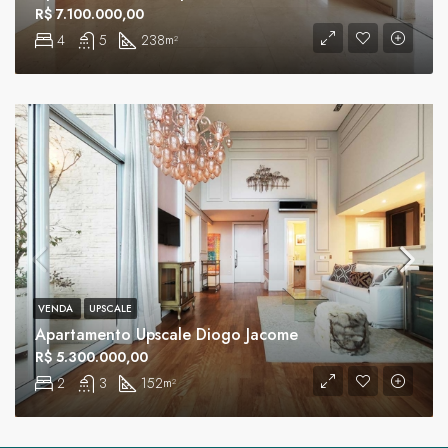
R$ 7.100.000,00
4
5
238
m²
VENDA
UPSCALE
Apartamento Upscale Diogo Jacome
R$ 5.300.000,00
2
3
152
m²