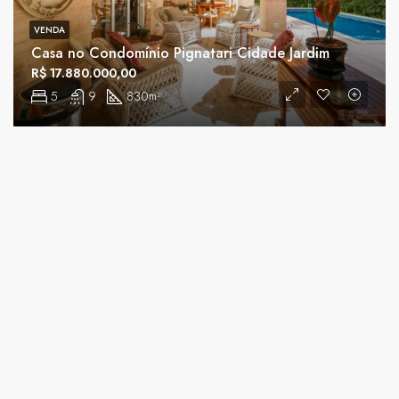
VENDA
Casa no Condomínio Pignatari Cidade Jardim
R$ 17.880.000,00
5
9
830
m²