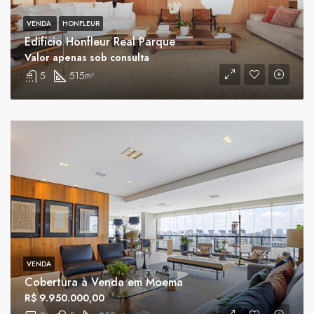
VENDA
HONFLEUR
Edifício Honfleur Real Parque
Valor apenas sob consulta
5
515
m²
VENDA
Cobertura à Venda em Moema
R$ 9.950.000,00