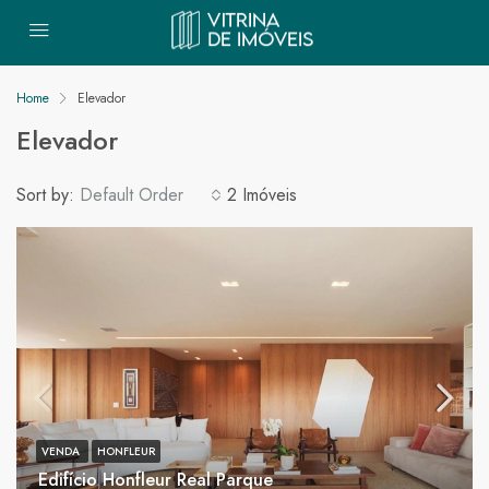
Home
Elevador
Elevador
Sort by:
Default Order
2 Imóveis
VENDA
HONFLEUR
Edifício Honfleur Real Parque