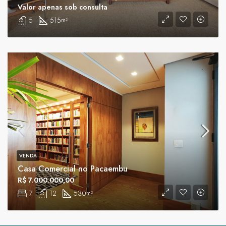
Valor apenas sob consulta
5
515
m²
VENDA
Casa Comercial no Pacaembu
R$ 7.000.000,00
7
12
530
m²