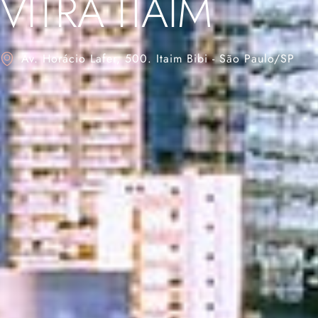
VITRA ITAIM
Av. Horácio Lafer, 500. Itaim Bibi - São Paulo/SP